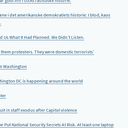
 godt inn i USAs rasistiske historie.
ene i det amerikanske demokratiets historie: I blod, kaos
.
ld Us What It Had Planned. We Didn’t Listen.
 them protesters. They were domestic terrorists’
 in Washington
ington DC is happening around the world
nter
it in staff exodus after Capitol violence
 Put National Security Secrets At Risk. At least one laptop