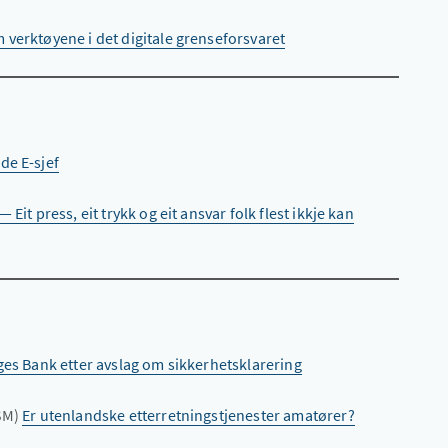
 verktøyene i det digitale grenseforsvaret
de E-sjef
 Eit press, eit trykk og eit ansvar folk flest ikkje kan
rges Bank etter avslag om sikkerhetsklarering
NSM)
Er utenlandske etterretningstjenester amatører?