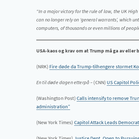
“In a major victory for the rule of law, the UK High
can no longer rely on ‘general warrants’, which unt
computers, of thousands or even millions of peopl
USA-kaos og krav om at Trump må ga av eller b
(NRK)
Fire døde da Trump-tilhengere stormet K
En til døde dagen etterpå –
(CNN)
US Capitol Poli
(Washington Post)
Calls intensify to remove Tr
administration”
(New York Times)
Capitol Attack Leads Democra
(New York Times)
Justice Dept. Open to Pursuing