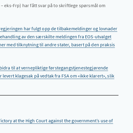
 – eks-Frp) har fått svar på to skriftlege spørsmål om
regjeringen har fulgt opp de tilbakemeldinger og lovnader
behandling av den særskilte meldingen fra EOS-utvalget
er med tilknytning til andre stater, basert på den praksis
 bidra til at vernepliktige førstegangstjenestegjørende
 levert klagesak på vedtak fra FSA om «ikke klarert», slik
Victory at the High Court against the government’s use of