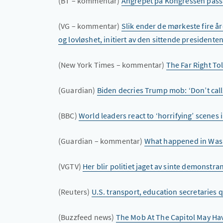
(BT – kommentar)
Angrepet på Kongressen passar
(VG – kommentar)
Slik ender de mørkeste fire år
og lovløshet, initiert av den sittende presidenten
(New York Times – kommentar)
The Far Right To
(Guardian)
Biden decries Trump mob: ‘Don’t call
(BBC)
World leaders react to ‘horrifying’ scenes
(Guardian – kommentar)
What happened in Wash
(VGTV)
Her blir politiet jaget av sinte demonstra
(Reuters)
U.S. transport, education secretaries qu
(Buzzfeed news)
The Mob At The Capitol May Have