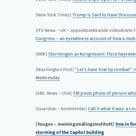
(New York Times)
Trump Is Said to Have Discuss
(ITV News – UK – oppsiktsvekkande videobilete f
Congress – an eyewitness account of how a mob
(NRK)
Stormingen av Kongressen: Flere høyreekst
(Washington Post)
“Let’s have trial by combat”:
Wednesday
(ABC News – USA)
FBI posts photo of person wh
(Guardian – kommentar)
Call it what it was: a c
(Yougov – meiningsmålingsinstitutt)
One in fi
storming of the Capitol building