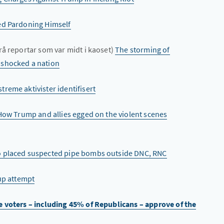
ed Pardoning Himself
rå reportar som var midt i kaoset)
The storming of
 shocked a nation
reme aktivister identifisert
 How Trump and allies egged on the violent scenes
o placed suspected pipe bombs outside DNC, RNC
oup attempt
ve voters – including 45% of Republicans – approve of the