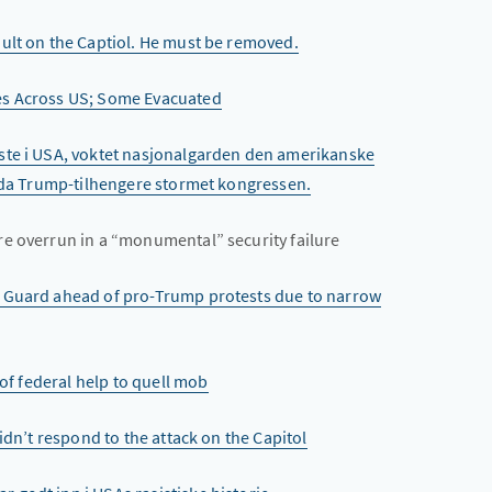
ult on the Captiol. He must be removed.
s Across US; Some Evacuated
ste i USA, voktet nasjonalgarden den amerikanske
r da Trump-tilhengere stormet kongressen.
e overrun in a “monumental” security failure
C Guard ahead of pro-Trump protests due to narrow
 of federal help to quell mob
idn’t respond to the attack on the Capitol