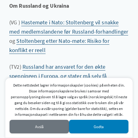
Om Russland og Ukraina
(VG )
Hastemøte i Nato: Stoltenberg vil snakke
med medlemslandene før Russland-forhandlinger
og
Stoltenberg etter Nato-møte: Risiko for
konflikt er reell
(TV2)
Russland har ansvaret for den økte
spenningen i Europa, og stater må selv få
bestemme tilhørighet, slår utenriksministeren
Dette nettstedet lagrer informasjonskapsler (cookies) på enheten din.
Disse informasjonskapslene brukes i samsvar med
fast.
personopplysningsloven til å lagre valg av språk (norsk/engelsk) til neste
gang du besøker siden og til å gi oss statistikk over bruken din på vår
nettside. Om du avslår sporing (gjelder bare for statistikk), settes en
(Reuters)
Putin blames West for tensions since
informasjonskapsel i nettleseren din for å huske dette valget i ett år.
end of Cold War
Avslå
Godta
(New York Times)
Putin Warns Biden of ‘Complete