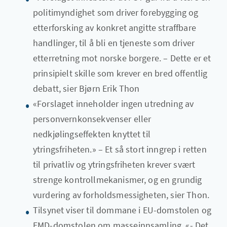
politimyndighet som driver forebygging og
etterforsking av konkret angitte straffbare
handlinger, til å bli en tjeneste som driver
etterretning mot norske borgere. – Dette er et
prinsipielt skille som krever en bred offentlig
debatt, sier Bjørn Erik Thon
«Forslaget inneholder ingen utredning av
personvernkonsekvenser eller
nedkjølingseffekten knyttet til
ytringsfriheten.» – Et så stort inngrep i retten
til privatliv og ytringsfriheten krever svært
strenge kontrollmekanismer, og en grundig
vurdering av forholdsmessigheten, sier Thon.
Tilsynet viser til dommane i EU-domstolen og
EMD-domstolen om masseinnsamling. «- Det