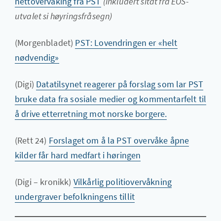
nettovervåking fra PST
(inkludert sitat frå EOS-
utvalet si høyringsfråsegn)
(Morgenbladet)
PST: Lovendringen er «helt
nødvendig»
(Digi)
Datatilsynet reagerer på forslag som lar PST
bruke data fra sosiale medier og kommentarfelt til
å drive etterretning mot norske borgere.
(Rett 24)
Forslaget om å la PST overvåke åpne
kilder får hard medfart i høringen
(Digi – kronikk)
Vilkårlig politiovervåkning
undergraver befolkningens tillit