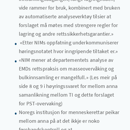
vide rammer for bruk, kombinert med bruken
av automatiserte analyseverktøy tilsier at
forslaget må møtes med strengere regler for
lagring og andre rettssikkerhetsgarantier.»
«Etter NIMs oppfatning underkommuniserer
høringsnotatet hvor inngripende tiltaket er.»
«NIM mener at departementets analyse av
EMDs rettspraksis om masseovervåking og
bulkinnsamling er mangelfull.» (Les meir på
side 8 og 9 i høyringssvaret for mellom anna
samanlikning mellom TI og dette forslaget
for PST-overvaking)
Noregs institusjon for menneskerettar peikar
mellom anna på at det ikkje er noko
førehandskontroll og at