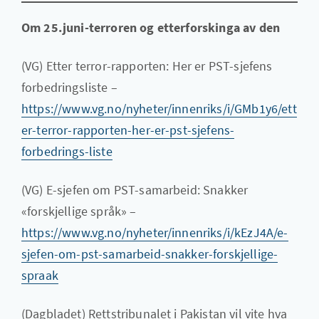
Om 25.juni-terroren og etterforskinga av den
(VG) Etter terror-rapporten: Her er PST-sjefens
forbedringsliste –
https://www.vg.no/nyheter/innenriks/i/GMb1y6/ett
er-terror-rapporten-her-er-pst-sjefens-
forbedrings-liste
(VG) E-sjefen om PST-samarbeid: Snakker
«forskjellige språk» –
https://www.vg.no/nyheter/innenriks/i/kEzJ4A/e-
sjefen-om-pst-samarbeid-snakker-forskjellige-
spraak
(Dagbladet) Rettstribunalet i Pakistan vil vite hva