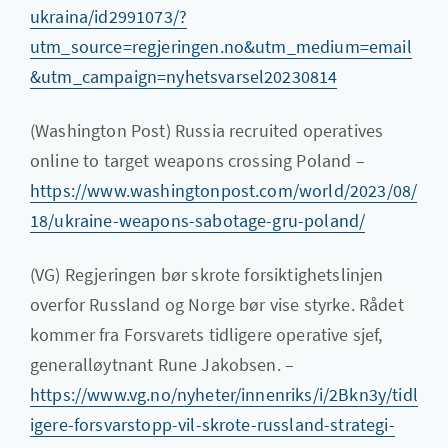
ukraina/id2991073/?
utm_source=regjeringen.no&utm_medium=email
&utm_campaign=nyhetsvarsel20230814
(Washington Post) Russia recruited operatives
online to target weapons crossing Poland –
https://www.washingtonpost.com/world/2023/08/
18/ukraine-weapons-sabotage-gru-poland/
(VG) Regjeringen bør skrote forsiktighetslinjen
overfor Russland og Norge bør vise styrke. Rådet
kommer fra Forsvarets tidligere operative sjef,
generalløytnant Rune Jakobsen. –
https://www.vg.no/nyheter/innenriks/i/2Bkn3y/tidl
igere-forsvarstopp-vil-skrote-russland-strategi-