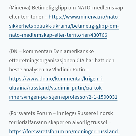
(Minerva) Betimelig glipp om NATO-medlemskap
eller territorier –
https://www.minerva.no/nato-
sikkerhetspolitikk-ukraina/betimelig-glipp-om-
nato-medlemskap-eller-territorier/430766
(DN – kommentar) Den amerikanske
etterretningsorganisasjonen CIA har hatt den
beste analysen av Vladimir Putin –
https://www.dn.no/kommentar/krigen-i-
ukraina/russland/vladimir-putin/cia-tok-
innersvingen-pa-stjerneprofessor/2-1-1500031
(Forsvarets Forum – innlegg) Russere i norsk
terriorialfarvann skaper en alvorlig trussel –
https://forsvaretsforum.no/meninger-russland-