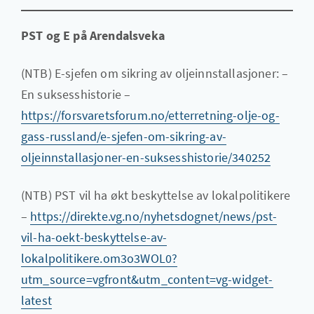
PST og E på Arendalsveka
(NTB) E-sjefen om sikring av oljeinnstallasjoner: –
En suksesshistorie –
https://forsvaretsforum.no/etterretning-olje-og-
gass-russland/e-sjefen-om-sikring-av-
oljeinnstallasjoner-en-suksesshistorie/340252
(NTB) PST vil ha økt beskyttelse av lokalpolitikere
–
https://direkte.vg.no/nyhetsdognet/news/pst-
vil-ha-oekt-beskyttelse-av-
lokalpolitikere.om3o3WOL0?
utm_source=vgfront&utm_content=vg-widget-
latest