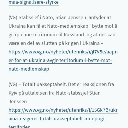
maa-signalisere-styrke
(VG) Stabssjef i Nato, Stian Jenssen, antyder at
Ukraina kan få et Nato-medlemskap i bytte mot å
gi opp noe territorium til Russland, og at det kan
være en del av slutten på krigen i Ukraina –
https://www.vg.no/nyheter/utenriks/i/jl7V5e/aapn
er-for-at-ukraina-avgir-territorium-i-bytte-mot-
nato-medlemskap
(VG) – Totalt uakseptabelt. Det er reaksjonen fra
Kyiv på uttalelsen fra Nato-stabssjef Stian
Jenssen –
https://www.vg.no/nyheter/utenriks/i/15Gk7B/ukr
aina-reagerer-totalt-uakseptabelt-aa-oppgi-
territorier