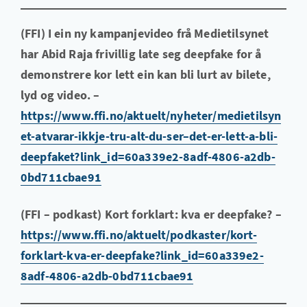
(FFI) I ein ny kampanjevideo frå Medietilsynet
har Abid Raja frivillig late seg deepfake for å
demonstrere kor lett ein kan bli lurt av bilete,
lyd og video. –
https://www.ffi.no/aktuelt/nyheter/medietilsyn
et-atvarar-ikkje-tru-alt-du-ser–det-er-lett-a-bli-
deepfaket?link_id=60a339e2-8adf-4806-a2db-
0bd711cbae91
(FFI – podkast) Kort forklart: kva er deepfake? –
https://www.ffi.no/aktuelt/podkaster/kort-
forklart-kva-er-deepfake?link_id=60a339e2-
8adf-4806-a2db-0bd711cbae91