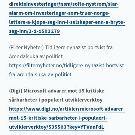
direkteinvesteringer/nsm/sofie-nystrom/slar-
alarm-om-investeringer-som-truer-norge-
lettere-a-kjope-seg-inn-i-selskaper-enn-a-bryte-
seg-inn/2-1-1502279
(Filter Nyheter) Tidligere nynazist bortvist fra
Arendalsuka av politiet –
https://filternyheter.no/tidligere-nynazist-bortvist-
fra-arendalsuka-av-politiet
(Digi) Microsoft advarer mot 15 kritiske
sårbarheter i populært utviklerverktøy –
https://www.digi.no/artikler/microsoft-advarer-
mot-15-kritiske-sarbarheter-i-populaert-
utviklerverktoy/535503?key=YTVnnFdL