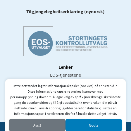
Tilgjengelegheitserklæring (nynorsk)
Lenker
EOS-tjenestene
Stortingets og dets øvrige kontrollorganer
Dette nettstedet lagrer informasjonskapsler (cookies) på enheten din.
Utenlandske kontrollorganer
Disse informasjonskapslene brukes i samsvar med
personopplysningsloven til å lagre valg av språk (norsk/engelsk) til neste
gang du besøker siden og til å gi oss statistikk over bruken din på vår
Laget av
NYG
nettside. Om du avslår sporing (gjelder bare for statistikk), settes en
informasjonskapsel i nettleseren din for å huske dette valget i ett år.
Avslå
Godta
Copyright © 2026 EOS-utvalget