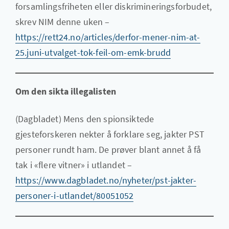
forsamlingsfriheten eller diskrimineringsforbudet,
skrev NIM denne uken –
https://rett24.no/articles/derfor-mener-nim-at-
25.juni-utvalget-tok-feil-om-emk-brudd
Om den sikta illegalisten
(Dagbladet) Mens den spionsiktede
gjesteforskeren nekter å forklare seg, jakter PST
personer rundt ham. De prøver blant annet å få
tak i «flere vitner» i utlandet –
https://www.dagbladet.no/nyheter/pst-jakter-
personer-i-utlandet/80051052