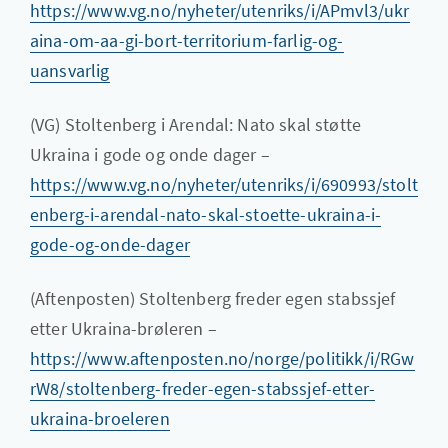
https://www.vg.no/nyheter/utenriks/i/APmvl3/ukr
aina-om-aa-gi-bort-territorium-farlig-og-
uansvarlig
(VG) Stoltenberg i Arendal: Nato skal støtte
Ukraina i gode og onde dager –
https://www.vg.no/nyheter/utenriks/i/690993/stolt
enberg-i-arendal-nato-skal-stoette-ukraina-i-
gode-og-onde-dager
(Aftenposten) Stoltenberg freder egen stabssjef
etter Ukraina-brøleren –
https://www.aftenposten.no/norge/politikk/i/RGw
rW8/stoltenberg-freder-egen-stabssjef-etter-
ukraina-broeleren