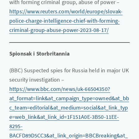
with forming criminal group, abuse of power –
https://www.reuters.com/world/europe/slovak-
police-charge-intelligence-chief-with-forming-
criminal-group-abuse-power-2023-08-17/
Spionsak i Storbritannia
(BBC) Suspected spies for Russia held in major UK
security investigation –
https://www.bbc.com/news/uk-66504350?
at_format=link&at_campaign_type=owned&at_bb
c_team=editorial&at_medium=social&at_link_typ
e=web_link&at_link_id=1F151A0E-3B50-11EE-
8295-
BACFD89D5CC3&at_link_origin=BBCBreaking&at_