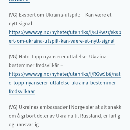
(VG) Ekspert om Ukraina-utspill: − Kan være et
nytt signal –
https://www.vg.no/nyheter/utenriks/i/8JKwzr/eksp
ert-om-ukraina-utspill-kan-vaere-et-nytt-signal
(VG) Nato-topp nyanserer uttalelse: Ukraina
bestemmer fredsvilkår –
https://www.vg.no/nyheter/utenriks/i/RGw9b8/nat
o-topp-nyanserer-uttalelse-ukraina-bestemmer-
fredsvilkaar
(VG) Ukrainas ambassadør i Norge sier at alt snakk
om å gi bort deler av Ukraina til Russland, er farlig
og uansvarlig. –