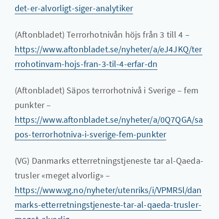
det-er-alvorligt-siger-analytiker
(Aftonbladet) Terrorhotnivån höjs från 3 till 4 –
https://www.aftonbladet.se/nyheter/a/eJ4JKQ/ter
rrohotinvam-hojs-fran-3-til-4-erfar-dn
(Aftonbladet) Säpos terrorhotnivå i Sverige – fem
punkter –
https://www.aftonbladet.se/nyheter/a/0Q7QGA/sa
pos-terrorhotniva-i-sverige-fem-punkter
(VG) Danmarks etterretningstjeneste tar al-Qaeda-
trusler «meget alvorlig» –
https://www.vg.no/nyheter/utenriks/i/VPMR5l/dan
marks-etterretningstjeneste-tar-al-qaeda-trusler-