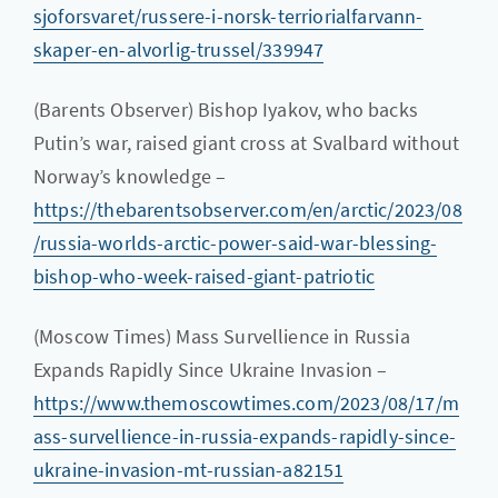
sjoforsvaret/russere-i-norsk-terriorialfarvann-
skaper-en-alvorlig-trussel/339947
(Barents Observer) Bishop Iyakov, who backs
Putin’s war, raised giant cross at Svalbard without
Norway’s knowledge –
https://thebarentsobserver.com/en/arctic/2023/08
/russia-worlds-arctic-power-said-war-blessing-
bishop-who-week-raised-giant-patriotic
(Moscow Times) Mass Survellience in Russia
Expands Rapidly Since Ukraine Invasion –
https://www.themoscowtimes.com/2023/08/17/m
ass-survellience-in-russia-expands-rapidly-since-
ukraine-invasion-mt-russian-a82151