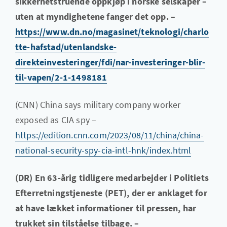
sikkerhetstruende oppkjøp i norske selskaper –
uten at myndighetene fanger det opp. –
https://www.dn.no/magasinet/teknologi/charlo
tte-hafstad/utenlandske-
direkteinvesteringer/fdi/nar-investeringer-blir-
til-vapen/2-1-1498181
(CNN) China says military company worker
exposed as CIA spy –
https://edition.cnn.com/2023/08/11/china/china-
national-security-spy-cia-intl-hnk/index.html
(DR) En 63-årig tidligere medarbejder i Politiets
Efterretningstjeneste (PET), der er anklaget for
at have lækket informationer til pressen, har
trukket sin tilståelse tilbage. –