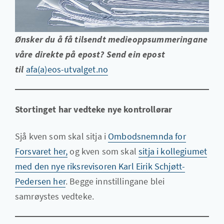
Ønsker du å få tilsendt medieoppsummeringane
våre direkte på epost? Send ein epost
til
afa(a)eos-utvalget.no
Stortinget har vedteke nye kontrollørar
Sjå kven som skal sitja i
Ombodsnemnda for
Forsvaret her,
og kven som skal
sitja i kollegiumet
med den nye riksrevisoren Karl Eirik Schjøtt-
Pedersen her
. Begge innstillingane blei
samrøystes vedteke.