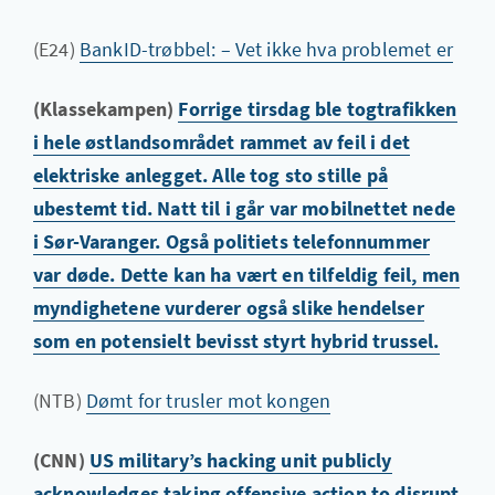
(E24)
BankID-trøbbel: – Vet ikke hva problemet er
(Klassekampen)
Forrige tirsdag ble togtrafikken
i hele østlandsområdet rammet av feil i det
elektriske anlegget. Alle tog sto stille på
ubestemt tid. Natt til i går var mobilnettet nede
i Sør-Varanger. Også politiets telefonnummer
var døde. Dette kan ha vært en tilfeldig feil, men
myndighetene vurderer også slike hendelser
som en potensielt bevisst styrt hybrid trussel.
(NTB)
Dømt for trusler mot kongen
(CNN)
US military’s hacking unit publicly
acknowledges taking offensive action to disrupt