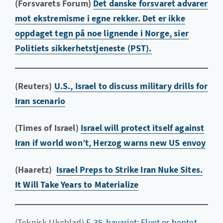
(Forsvarets Forum)
Det danske forsvaret advarer
mot ekstremisme i egne rekker. Det er ikke
oppdaget tegn på noe lignende i Norge, sier
Politiets sikkerhetstjeneste (PST).
(Reuters)
U.S., Israel to discuss military drills for
Iran scenario
(Times of Israel)
Israel will protect itself against
Iran if world won’t, Herzog warns new US envoy
(Haaretz)
Israel Preps to Strike Iran Nuke Sites.
It Will Take Years to Materialize
(Teknisk Ukeblad)
F-35-havariet: Flyet er hentet