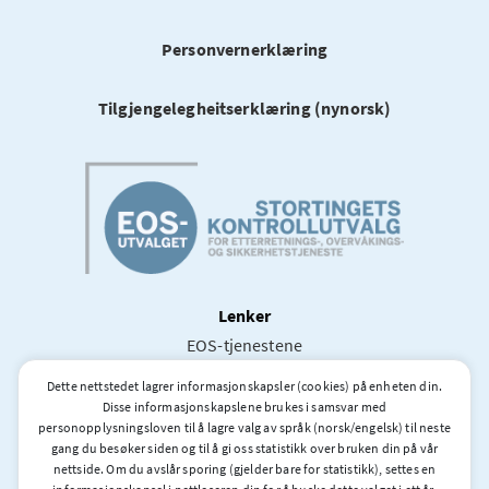
Personvernerklæring
Tilgjengelegheitserklæring (nynorsk)
Lenker
EOS-tjenestene
Stortingets og dets øvrige kontrollorganer
Dette nettstedet lagrer informasjonskapsler (cookies) på enheten din.
Utenlandske kontrollorganer
Disse informasjonskapslene brukes i samsvar med
personopplysningsloven til å lagre valg av språk (norsk/engelsk) til neste
gang du besøker siden og til å gi oss statistikk over bruken din på vår
Laget av
NYG
nettside. Om du avslår sporing (gjelder bare for statistikk), settes en