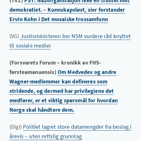
(TV2)
PST: Naziorganisasjon ikke en trussel mot
demokratiet. – Kunnskapsløst, sier forstander
Ervin Kohn i Det mosaiske trossamfunn
(VG)
Justisministeren ber NSM vurdere råd knyttet
til sosiale medier
(Forsvarets Forum – kronikk av FHS-
førsteamanuensis)
Om Medvedev og andre
Wagner-medlemmer kan defineres som
stridende, og dermed har privilegiene det
medfører, er et viktig spørsmål for hvordan
Norge skal håndtere dem.
(Digi)
Politiet lagret store datamengder fra beslag i
årevis – uten rettslig grunnlag