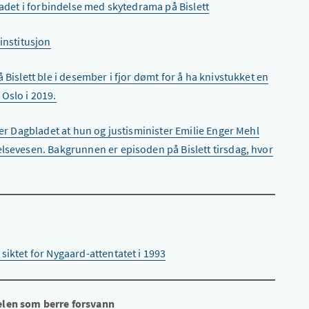
kadet i forbindelse med skytedrama på Bislett
institusjon
 Bislett ble i desember i fjor dømt for å ha knivstukket en
Oslo i 2019.
ler Dagbladet at hun og justisminister Emilie Enger Mehl
elsevesen. Bakgrunnen er episoden på Bislett tirsdag, hvor
siktet for Nygaard-attentatet i 1993
elen som berre forsvann