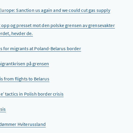
urope: Sanction us again and we could cut gas supply
ket opp og presset mot den polske grensen av grensevakter
erdet, hevder de.
s for migrants at Poland-Belarus border
migrantkrisen på grensen
s from flights to Belarus
’ tactics in Polish border crisis
sis
ordømmer Hviterussland