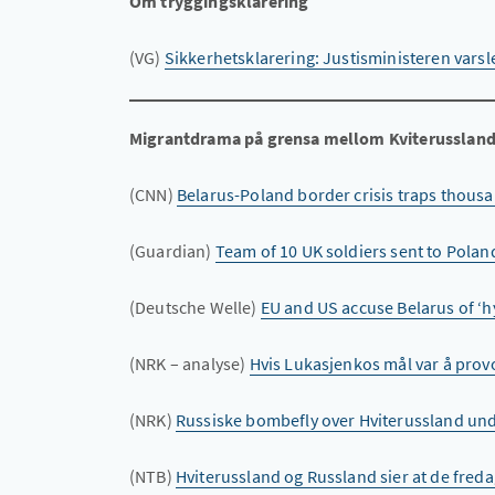
Om tryggingsklarering
(VG)
Sikkerhetsklarering: Justisministeren var
Migrantdrama på grensa mellom Kviterussland
(CNN)
Belarus-Poland border crisis traps thousa
(Guardian)
Team of 10 UK soldiers sent to Polan
(Deutsche Welle)
EU and US accuse Belarus of ‘hy
(NRK – analyse)
Hvis Lukasjenkos mål var å provo
(NRK)
Russiske bombefly over Hviterussland un
(NTB)
Hviterussland og Russland sier at de freda