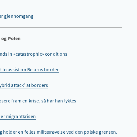
sler gjennomgang
 og Polen
nds in «catastrophic» conditions
d to assist on Belarus border
brid attack’ at borders
sere fram en krise, så har han lyktes
der migrantkrisen
g holder en felles militærøvelse ved den polske grensen.