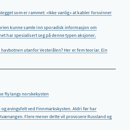
egget som er rammet: «Ikke vanlig» at kabler forsvinner
eorien kunne samle inn sporadisk informasjon om
het har spesialisert seg på denne typen aksjoner.
på havbotnen utanfor Vesterålen? Her er fem teoriar. Ein
ske fly langs norskekysten
- og øvingsfelt ved Finnmarkskysten. Aldri før har
 Kvænangen. Flere mener dette vil provosere Russland og