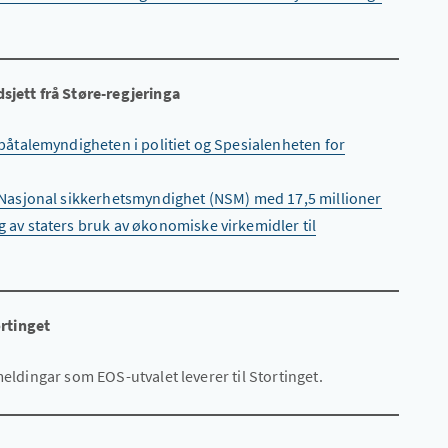
dsjett frå Støre-regjeringa
 påtalemyndigheten i politiet og Spesialenheten for
l Nasjonal sikkerhetsmyndighet (NSM) med 17,5 millioner
 av staters bruk av økonomiske virkemidler til
rtinget
meldingar som EOS-utvalet leverer til Stortinget.