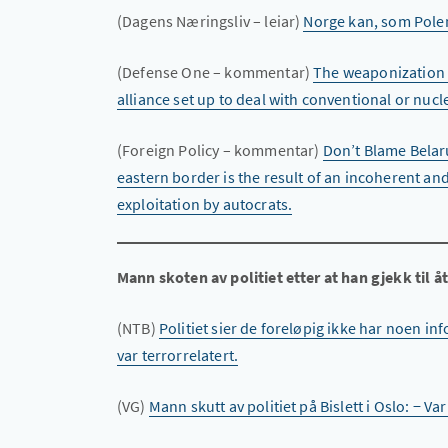
(Dagens Næringsliv – leiar)
Norge kan, som Pole
(Defense One – kommentar)
The weaponization 
alliance set up to deal with conventional or nucl
(Foreign Policy – kommentar)
Don’t Blame Belaru
eastern border is the result of an incoherent a
exploitation by autocrats.
Mann skoten av politiet etter at han gjekk til å
(NTB)
Politiet sier de foreløpig ikke har noen in
var terrorrelatert.
(VG)
Mann skutt av politiet på Bislett i Oslo: − V