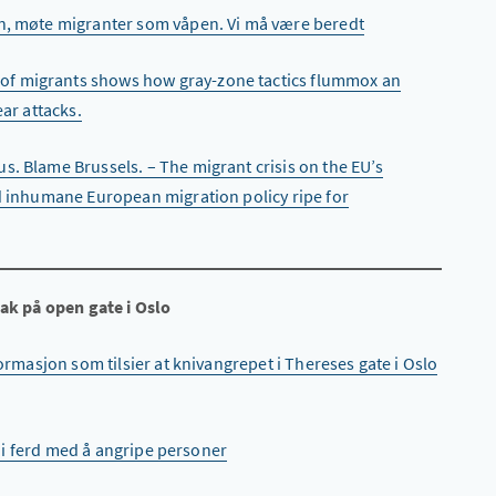
n, møte migranter som våpen. Vi må være beredt
of migrants shows how gray-zone tactics flummox an
ear attacks.
s. Blame Brussels. – The migrant crisis on the EU’s
nd inhumane European migration policy ripe for
tak på open gate i Oslo
formasjon som tilsier at knivangrepet i Thereses gate i Oslo
ar i ferd med å angripe personer