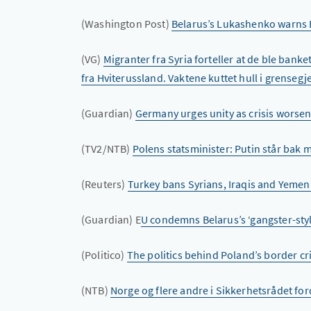
(Washington Post)
Belarus’s Lukashenko warns E
(VG)
Migranter fra Syria forteller at de ble ban
fra Hviterussland. Vaktene kuttet hull i grensegj
(Guardian)
Germany urges unity as crisis worsen
(TV2/NTB)
Polens statsminister: Putin står bak 
(Reuters)
Turkey bans Syrians, Iraqis and Yemeni
(Guardian) E
U condemns Belarus’s ‘gangster-style
(Politico)
The politics behind Poland’s border cri
(NTB)
Norge og flere andre i Sikkerhetsrådet f