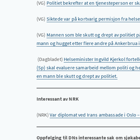
(VG)
Politiet bekrefter at en tjenesteperson er s
(VG)
Siktede var på kortvarig permisjon fra helse
(VG)
Mannen som ble skutt og drept av politiet på
mann og hugget etter flere andre på Ankerbrua i 
(Dagbladet)
Helseminister Ingvild Kjerkol fortel
(Sp) skal evaluere samarbeid mellom politi og h
en mann ble skutt og drept av politiet.
Interessant av NRK
(NRK)
Var diplomat ved Irans ambassade i Oslo – 
Oppfølging til DNs interessante sak om sjøkab