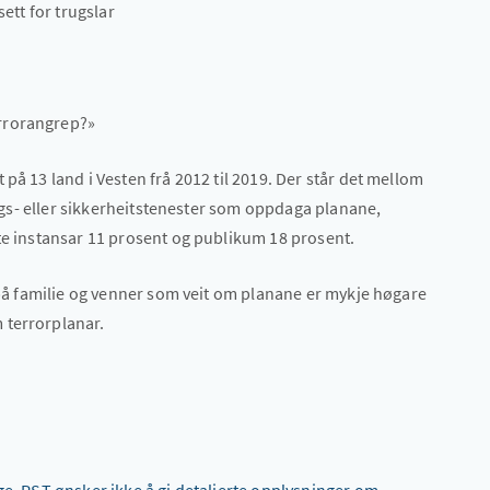
sett for trugslar
rrorangrep?»
på 13 land i Vesten frå 2012 til 2019. Der står det mellom
nings- eller sikkerheitstenester som oppdaga planane,
ate instansar 11 prosent og publikum 18 prosent.
t på familie og venner som veit om planane er mykje høgare
 terrorplanar.