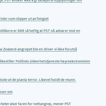
ge. PST ønsker ikke å gi detaljerte opplysninger om
ster som slipper ut av fengsel
itikere er blitt så heftig at PST nå advarer mot en
 Zealand-angrepet ble en driver vi ikke forutså
likestiller Politiets sikkerhetstjeneste høyreekstremister
sste at de planla terror. Likevel holdt de munn.
tipser om
heter øker faren for nettangrep, mener PST