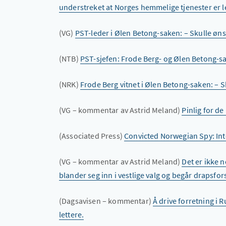
understreket at Norges hemmelige tjenester er le
(VG)
PST-leder i Ølen Betong-saken: – Skulle øns
(NTB)
PST-sjefen: Frode Berg- og Ølen Betong-sa
(NRK)
Frode Berg vitnet i Ølen Betong-saken: – Sk
(VG – kommentar av Astrid Meland)
Pinlig for d
(Associated Press)
Convicted Norwegian Spy: Int
(VG – kommentar av Astrid Meland)
Det er ikke 
blander seg inn i vestlige valg og begår drapsfo
(Dagsavisen – kommentar)
Å drive forretning i 
lettere.