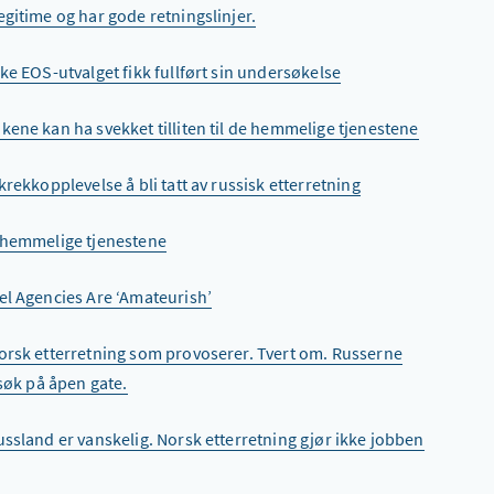
gitime og har gode retningslinjer.
ke EOS-utvalget fikk fullført sin undersøkelse
kene kan ha svekket tilliten til de hemmelige tjenestene
rekkopplevelse å bli tatt av russisk etterretning
e hemmelige tjenestene
el Agencies Are ‘Amateurish’
norsk etterretning som provoserer. Tvert om. Russerne
rsøk på åpen gate.
Russland er vanskelig. Norsk etterretning gjør ikke jobben