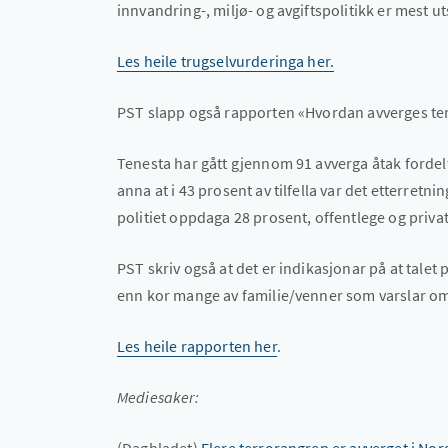
innvandring-, miljø- og avgiftspolitikk er mest ut
Les heile trugselvurderinga her.
PST slapp også rapporten «Hvordan avverges te
Tenesta har gått gjennom 91 avverga åtak fordelt 
anna at i 43 prosent av tilfella var det etterret
politiet oppdaga 28 prosent, offentlege og priv
PST skriv også at det er indikasjonar på at tale
enn kor mange av familie/venner som varslar om
Les heile rapporten her
.
Mediesaker: