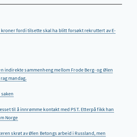
kroner fordi tilsette skal ha blitt forsøkt rekruttert av E-
 en indirekte sammenheng mellom Frode Berg- og Ølen
edrag mandag.
å saken
resset til å innrømme kontakt med PST. Etterpå fikk han
 om Norge
teren skrøt av Ølen Betongs arbeid i Russland, men