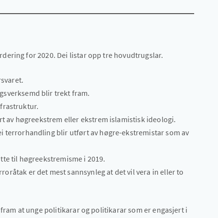
ering for 2020. Dei listar opp tre hovudtrugslar.
svaret.
ngsverksemd blir trekt fram.
nfrastruktur.
t av høgreekstrem eller ekstrem islamistisk ideologi.
ei terrorhandling blir utført av høgre-ekstremistar som av
øtte til høgreekstremisme i 2019.
roråtak er det mest sannsynleg at det vil vera in eller to
fram at unge politikarar og politikarar som er engasjert i