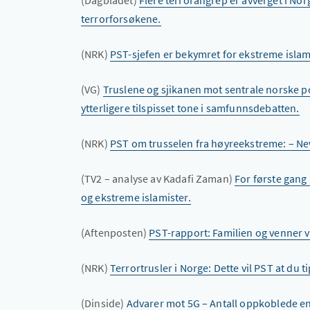
(Dagbladet)
Flere terrorangrep er avverget i Nor
terrorforsøkene.
(NRK)
PST-sjefen er bekymret for ekstreme islami
(VG)
Truslene og sjikanen mot sentrale norske pol
ytterligere tilspisset tone i samfunnsdebatten.
(NRK)
PST om trusselen fra høyreekstreme: – New
(TV2 – analyse av Kadafi Zaman)
For første gang 
og ekstreme islamister.
(Aftenposten)
PST-rapport: Familien og venner vi
(NRK)
Terrortrusler i Norge: Dette vil PST at du 
(Dinside)
Advarer mot 5G – Antall oppkoblede en