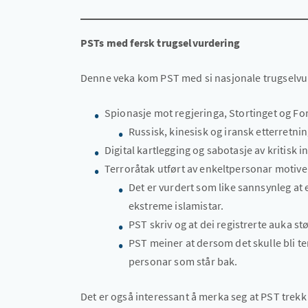
PSTs med fersk trugselvurdering
Denne veka kom PST med si nasjonale trugselvurd
Spionasje mot regjeringa, Stortinget og For
Russisk, kinesisk og iransk etterretni
Digital kartlegging og sabotasje av kritisk i
Terroråtak utført av enkeltpersonar motiver
Det er vurdert som like sannsynleg at 
ekstreme islamistar.
PST skriv og at dei registrerte auka st
PST meiner at dersom det skulle bli ter
personar som står bak.
Det er også interessant å merka seg at PST trekk 