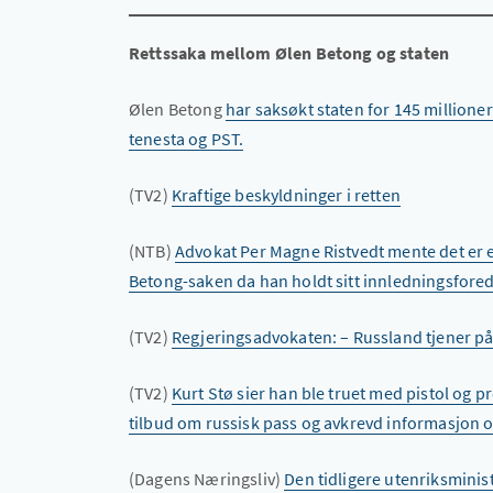
Rettssaka mellom Ølen Betong og staten
Ølen Betong
har saksøkt staten for 145 millioner 
tenesta og PST.
(TV2)
Kraftige beskyldninger i retten
(NTB)
Advokat Per Magne Ristvedt mente det er
Betong-saken da han holdt sitt innledningsfor
(TV2)
Regjeringsadvokaten: – Russland tjener p
(TV2)
Kurt Stø sier han ble truet med pistol og p
tilbud om russisk pass og avkrevd informasjon
(Dagens Næringsliv)
Den tidligere utenriksminis